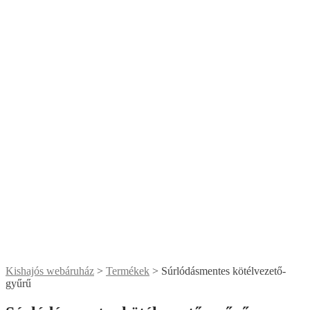
Kishajós webáruház
>
Termékek
>
Súrlódásmentes kötélvezető-
gyűrű
Súrlódásmentes kötélvezető-gyűrű
3985
Ft
–
5160
Ft
Ártartomány: 3985 Ft - 5160 Ft
méret (D2=belső átmétő)
Törlés
Súrlódásmentes kötélvezető-gyűrű mennyiség
Kosárba teszem
Cikkszám:
N/A
Kategóriák:
csigák és csigaszettek
,
kötélvezető /
terelő
Leírás
További információk
Leírás