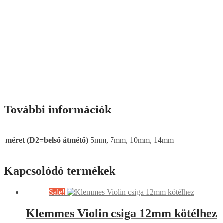
Kapcsolódó termékek
Sale!
Klemmes Violin csiga 12mm kötélhez
Értékelés:
0
/ 5
29800
Ft
Original price was: 29800 Ft.
26800
Ft
Current price
is: 26800 Ft.
Kosárba teszem
Violin csiga 12mm kötélhez,
kötélindító szemmel
Értékelés:
0
/ 5
18570
Ft
Kosárba teszem