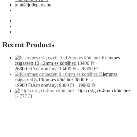
tomi@jolleparts.hu
Recent Products
Klemmes
csigaszett 10-12mm-es kötélhez
13400
Ft
–
26800
Ft
Ártartomány: 13400 Ft - 26800 Ft
Klemmes
csigaszett 8-10mm-es kötélhez
9800
Ft
–
19900
Ft
Ártartomány: 9800 Ft - 19900 Ft
Tripla csiga 6-8mm kötélhez
14777
Ft