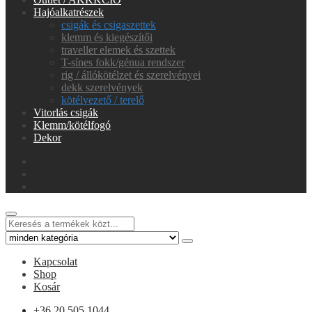
Hajóalkatrészek
csigák és csigaszettek
klemm és kiegészítői
traveller elemek és szettek
T-sínes fokk/génua rendszer
rig / állókötélzet és szerelvényei
dekk szerelvények
kötélvezető / terelő
Vitorlás csigák
Klemm/kötélfogó
Dekor
Kapcsolat
Shop
Kosár
+36 20 505 1044