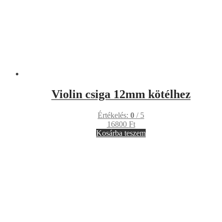
Szimpla csiga 8-10mm kötélhez
Értékelés:
0
/ 5
8800
Ft
Kosárba teszem
utoljára megnézve
Klemmes
csigaszett 10-12mm-es kötélhez
13400
Ft
–
26800
Ft
Ártartomány: 13400 Ft - 26800 Ft
Klemmes
csigaszett 8-10mm-es kötélhez
9800
Ft
–
19900
Ft
Ártartomány: 9800 Ft - 19900 Ft
Tripla csiga 6-8mm kötélhez
14777
Ft