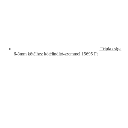
Tripla csiga
6-8mm kötélhez kötélindító-szemmel
15695
Ft
Szimpla csiga 5mm kötélhez
2800
Ft
Categories
blog
Decoration
Furniture
Interior Design