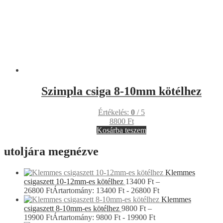
Tripla csiga
6-8mm kötélhez kötélindító-szemmel
15695
Ft
Szimpla csiga 5mm kötélhez
2800
Ft