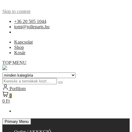
Skip to content
+36 20 505 1044
tomi@jolleparts.hu
Kapcsolat
Shop
Kosár
TOP MENU
Porfilom
0
0 Ft
Primary Menu
Outlet / AKKKCIÓ